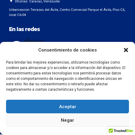
Oficinas: Caracas, Venezuela:
Urbanizacion Terrazas del Ávila, Centro Comercial Parque el Ávila, Piso C6,
local C6-04
En las redes
difetours
Exclusivos #ToursdeQuinceañeras por Europa + Dubai +
Consentimiento de cookies
Las Maldivas y Usa.
: Difetours@gmail.com
+58
(414) 1600301
+1 (786) 2806185
Para brindar las mejores experiencias, utilizamos tecnologías como
cookies para almacenar y/o acceder a la información del dispositivo. El
consentimiento para estas tecnologías nos permitirá procesar datos
como el comportamiento de navegación o identificaciones únicas en
este sitio. No dar su consentimiento o retirarlo puede afectar
Siguenos en:
negativamente a ciertas características y funciones.
Aceptar
© 2020 Difetours.C.A. – Todos los derechos reservados. –
Negar
Términos y Condiciones
Creado por
Adverweb